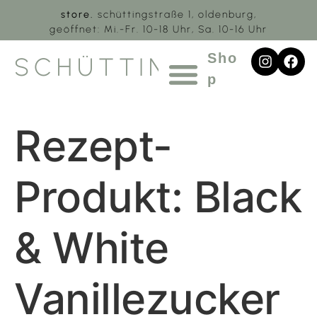
store.
schüttingstraße 1, oldenburg,
geöffnet: Mi.-Fr. 10-18 Uhr, Sa. 10-16 Uhr
Sho
SCHÜTTING.1
p
Rezept-
Produkt:
Black
& White
Vanillezucker