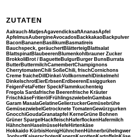
ZUTATEN
Aalrauch-Matjes
Agavendicksaft
Ananas
Äpfel
Apfelmus
Aubergine
Avocados
Backkakao
Backpulver
Bacon
Bananen
Basilikum
Basmatireis
Bauchspeck, geräuchert
Blätterteig
Blattsalat
Blattspinat
Blaubeeren
Blumenkohl
brauner Zucker
Brokkoli
Brot / Baguette
Bulgur
Burger Buns
Burrata
Butter
Buttermilch
Camembert
Champignons
Cherrytomaten
Chili Soße
Chili, frisch
Cornichons
Creme fraiche
Dill
Dinkel-Vollkornmehl
Dinkelmehl
Dinkelschrot
Eier
Erbsen
Erdbeeren
Essiggurken
Feigen
Feta
Fetter Speck
Flammkuchenteig
Fregola Sarda
frische Beeren
frische Kräuter
Frischkäse
Fritieröl
Frühlingszwiebeln
Gambas
Garam Masala
Gelatine
Gelierzucker
Gemüsebrühe
Gemüsezwiebel
Getrocknete Tomaten
Gewürzgurken
Gnocchi
Gouda
Granatapfel Kerne
Grüne Bohnen
Grüner Spargel
Hackfleisch
Haferflocken
Hafermilch
Hähnchen
Haselnüsse
Hefe
Hirtenkäse
Hokkaido Kürbis
Honig
Hühnchen
Hühnerbrühe
Ingwer
Joghurt
Kaiserschoten
Kapern
Karotten
Kartoffeln
Käse