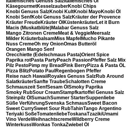
Italienisches Genuss Salz
Italienisches Öl
Käsegourmet
Kesselzauber
Knobi Chips
Knobi Genuss Salz
Knobi Kult
Knobi Mayo
Knobi Öl
Knobi Senf
Kobi Genuss Salz
Kräuter der Provence
Kräuter Freude
Kräuter Öl
Küstenkräuter
Let it Burn
Macis (Muskatblüte)
Malabar Genuss Salz
Mango Zitronen Creme
Meat & Veggie
Meersalz
Milder Kräuterbalsam
Miss Mapfel
Mucho Pikante
Nuss Creme
Oh my Onion
Omas Butteröl
Orangen Mango Senf
Orecchiette (Edelschmaus Pasta)
Orient Spice
Paprika rot
Pasta Party
Peach Passion
Pfeffer Salz Mix
Pilz Pesto
Pimp my Bread
Pink Berry
Pizza & Pasta ÖL
Pizza Blitz
Potato Paul
Regenbogen Pfeffer
Reise nach Hawaii
Royales Genuss Salz
Rub Around
Salatkräuter
Sanfte Traube
Schalotten Creme
Schmauszeit Senf
Sesam Öl
Smoky Paprika
Smoky Rub
Sour Cream
Stampfkartoffel Genuss Salz
Steinpilz Öl
Sumach
Summer Starter
Suppenliebe
Süße Verführung
Svenska Schmaus
Sweet Bacon
Sweet Curry
Sweet Sour Rub
Tahin
Tango Argentino
Teriyaki Soße
Tomatenliebe
Toskana
Tzaziki
Umami
Vino Verde
Weihnachtscreme
Wildberry Creme
Winterkuss
Wonkas Tonka
Zwiebel Öl