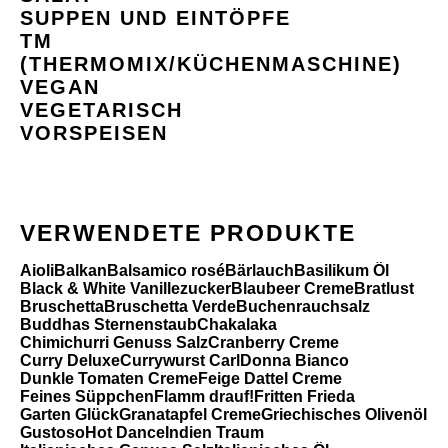
SUPPEN UND EINTÖPFE
TM
(THERMOMIX/KÜCHENMASCHINE)
VEGAN
VEGETARISCH
VORSPEISEN
VERWENDETE PRODUKTE
Aioli
Balkan
Balsamico rosé
Bärlauch
Basilikum Öl
Black & White Vanillezucker
Blaubeer Creme
Bratlust
Bruschetta
Bruschetta Verde
Buchenrauchsalz
Buddhas Sternenstaub
Chakalaka
Chimichurri Genuss Salz
Cranberry Creme
Curry Deluxe
Currywurst Carl
Donna Bianco
Dunkle Tomaten Creme
Feige Dattel Creme
Feines Süppchen
Flamm drauf!
Fritten Frieda
Garten Glück
Granatapfel Creme
Griechisches Olivenöl
Gustoso
Hot Dance
Indien Traum