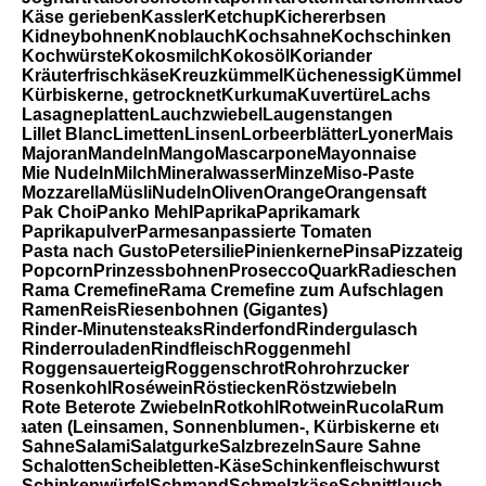
Käse gerieben
Kassler
Ketchup
Kichererbsen
Kidneybohnen
Knoblauch
Kochsahne
Kochschinken
Kochwürste
Kokosmilch
Kokosöl
Koriander
Kräuterfrischkäse
Kreuzkümmel
Küchenessig
Kümmel
Kürbiskerne, getrocknet
Kurkuma
Kuvertüre
Lachs
Lasagneplatten
Lauchzwiebel
Laugenstangen
Lillet Blanc
Limetten
Linsen
Lorbeerblätter
Lyoner
Mais
Majoran
Mandeln
Mango
Mascarpone
Mayonnaise
Mie Nudeln
Milch
Mineralwasser
Minze
Miso-Paste
Mozzarella
Müsli
Nudeln
Oliven
Orange
Orangensaft
Pak Choi
Panko Mehl
Paprika
Paprikamark
Paprikapulver
Parmesan
passierte Tomaten
Pasta nach Gusto
Petersilie
Pinienkerne
Pinsa
Pizzateig
Popcorn
Prinzessbohnen
Prosecco
Quark
Radieschen
Rama Cremefine
Rama Cremefine zum Aufschlagen
Ramen
Reis
Riesenbohnen (Gigantes)
Rinder-Minutensteaks
Rinderfond
Rindergulasch
Rinderrouladen
Rindfleisch
Roggenmehl
Roggensauerteig
Roggenschrot
Rohrohrzucker
Rosenkohl
Roséwein
Röstiecken
Röstzwiebeln
Rote Bete
rote Zwiebeln
Rotkohl
Rotwein
Rucola
Rum
Saaten (Leinsamen, Sonnenblumen-, Kürbiskerne etc):
Sahne
Salami
Salatgurke
Salzbrezeln
Saure Sahne
Schalotten
Scheibletten-Käse
Schinkenfleischwurst
Schinkenwürfel
Schmand
Schmelzkäse
Schnittlauch