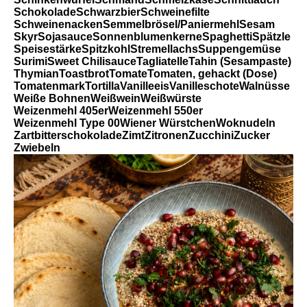
Schokolade
Schwarzbier
Schweinefilte
Schweinenacken
Semmelbrösel/Paniermehl
Sesam
Skyr
Sojasauce
Sonnenblumenkerne
Spaghetti
Spätzle
Speisestärke
Spitzkohl
Stremellachs
Suppengemüse
Surimi
Sweet Chilisauce
Tagliatelle
Tahin (Sesampaste)
Thymian
Toastbrot
Tomate
Tomaten, gehackt (Dose)
Tomatenmark
Tortilla
Vanilleeis
Vanilleschote
Walnüsse
Weiße Bohnen
Weißwein
Weißwürste
Weizenmehl 405er
Weizenmehl 550er
Weizenmehl Type 00
Wiener Würstchen
Woknudeln
Zartbitterschokolade
Zimt
Zitronen
Zucchini
Zucker
Zwiebeln