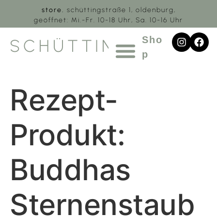
store.
schüttingstraße 1, oldenburg,
geöffnet: Mi.-Fr. 10-18 Uhr, Sa. 10-16 Uhr
Sho
SCHÜTTING.1
p
Rezept-
Produkt:
Buddhas
Sternenstaub