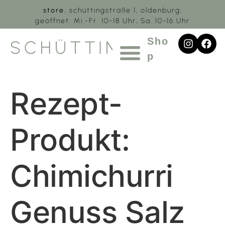
store.
schüttingstraße 1, oldenburg,
geöffnet: Mi.-Fr. 10-18 Uhr, Sa. 10-16 Uhr
Sho
SCHÜTTING.1
p
Rezept-
Produkt:
Chimichurri
Genuss Salz