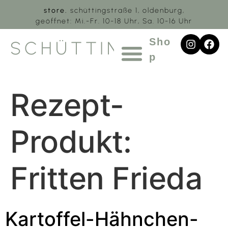
store.
schüttingstraße 1, oldenburg,
geöffnet: Mi.-Fr. 10-18 Uhr, Sa. 10-16 Uhr
Sho
SCHÜTTING.1
p
Rezept-
Produkt:
Fritten Frieda
Kartoffel-Hähnchen-