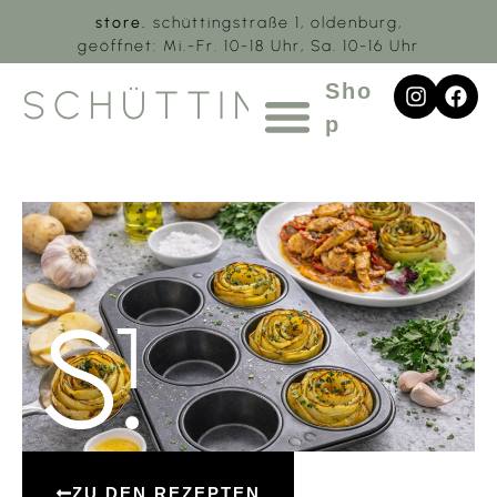
store.
schüttingstraße 1, oldenburg,
geöffnet: Mi.-Fr. 10-18 Uhr, Sa. 10-16 Uhr
Sho
SCHÜTTING.1
p
ZU DEN REZEPTEN