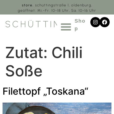
store.
schüttingstraße 1, oldenburg,
geöffnet: Mi.-Fr. 10-18 Uhr, Sa. 10-16 Uhr
Sho
SCHÜTTING.1
p
Zutat:
Chili
Soße
Filettopf „Toskana“