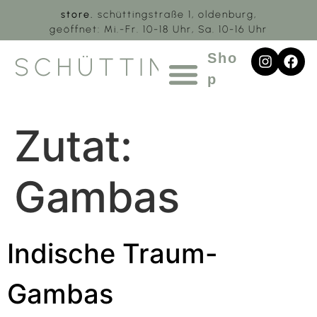
store.
schüttingstraße 1, oldenburg,
geöffnet: Mi.-Fr. 10-18 Uhr, Sa. 10-16 Uhr
Sho
SCHÜTTING.1
p
Zutat:
Gambas
Indische Traum-
Gambas