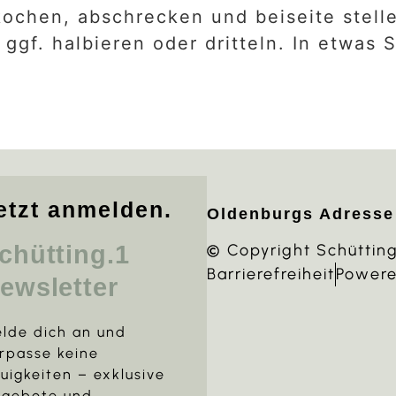
 kochen, abschrecken und beiseite stel
ggf. halbieren oder dritteln. In etwas 
etzt anmelden.
Oldenburgs Adresse
chütting.1
Copyright Schütting
Barrierefreiheit
Powere
ewsletter
lde dich an und
rpasse keine
uigkeiten – exklusive
gebote und