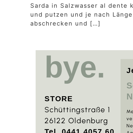
Sarda in Salzwasser al dente
und putzen und je nach Länge 
abschrecken und […]
bye.
J
S
N
STORE
Schüttingstraße 1
Me
ve
26122 Oldenburg
Ne
Tel. 0441 4057 60
An