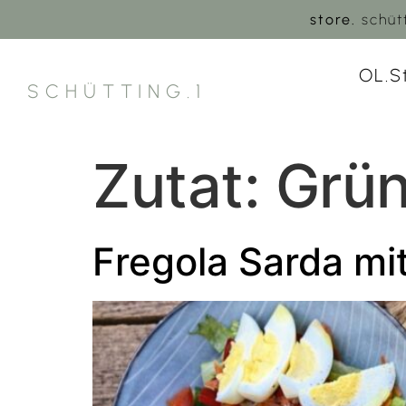
store.
schütt
OL.S
SCHÜTTING.1
Zutat:
Grü
Fregola Sarda m