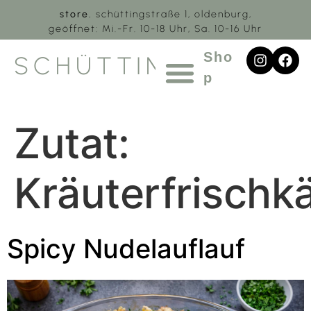
store.
schüttingstraße 1, oldenburg,
geöffnet: Mi.-Fr. 10-18 Uhr, Sa. 10-16 Uhr
Sho
SCHÜTTING.1
p
Zutat:
Kräuterfrischk
Spicy Nudelauflauf