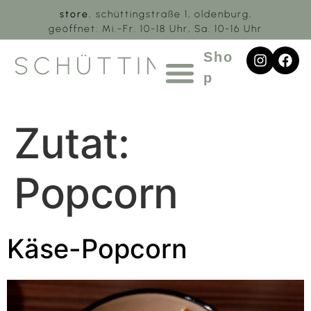
store.
schüttingstraße 1, oldenburg,
geöffnet: Mi.-Fr. 10-18 Uhr, Sa. 10-16 Uhr
Sho
SCHÜTTING.1
p
Zutat:
Popcorn
Käse-Popcorn