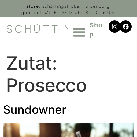
store.
schüttingstraße 1, oldenburg,
geöffnet: Mi.-Fr. 10-18 Uhr, Sa. 10-16 Uhr
Sho
SCHÜTTING.1
p
Zutat:
Prosecco
Sundowner