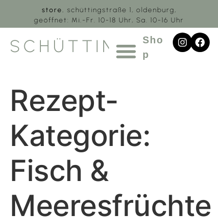
store.
schüttingstraße 1, oldenburg,
geöffnet: Mi.-Fr. 10-18 Uhr, Sa. 10-16 Uhr
Sho
SCHÜTTING.1
p
Rezept-
Kategorie:
Fisch &
Meeresfrüchte