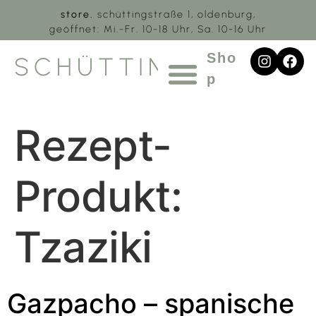
store.
schüttingstraße 1, oldenburg,
geöffnet: Mi.-Fr. 10-18 Uhr, Sa. 10-16 Uhr
Sho
SCHÜTTING.1
p
Rezept-
Produkt:
Tzaziki
Gazpacho – spanische